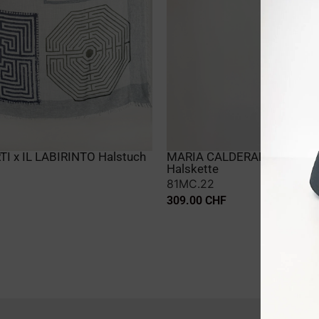
I x IL LABIRINTO Halstuch
MARIA CALDERARA Impres
Halskette
81MC.22
309.00
CHF