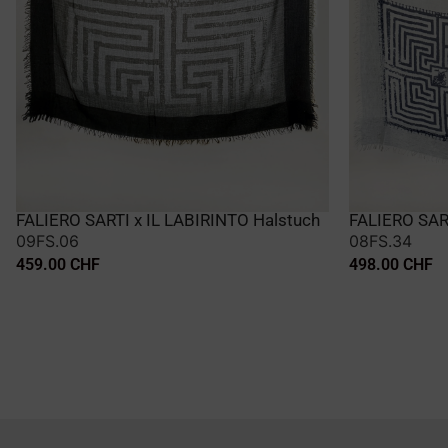
FALIERO SARTI x IL LABIRINTO Halstuch
FALIERO SART
09FS.06
08FS.34
459.00
CHF
498.00
CHF