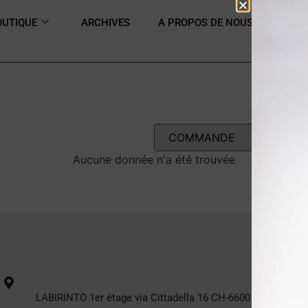
OUTIQUE
ARCHIVES
A PROPOS DE NOUS
CONT
Aucune donnée n'a été trouvée
LABIRINTO 1er étage via Cittadella 16 CH-6600 Locarno