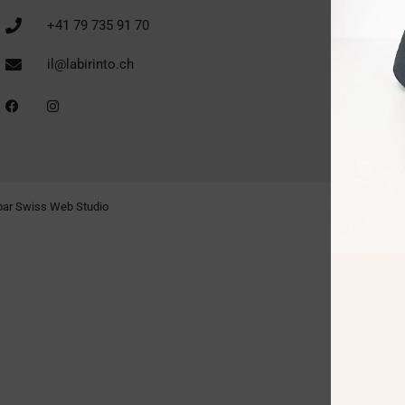
+41 79 735 91 70
il@labirinto.ch
ar Swiss Web Studio