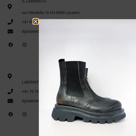
IL LABIRINTO
via Cittadella 16 CH-6600 Locarno
+41 91 751 12 60
il@labirinto.ch
LABIRINTO 1er étage via Cittadella 16 CH-6600 Locarno
+41 79 735 91 70
il@labirinto.ch