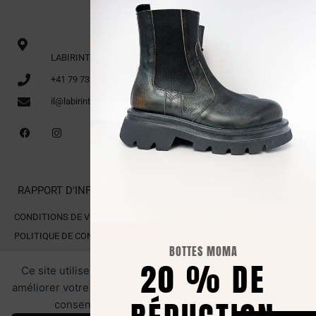
LABIRINTO 1er étage via Cittadella 16 CH-6600 Locarno
+41 79 735 91 70
il@labirinto.ch
RAPPORT D'INFORMATION
CONDITIONS DE VENTE
POLITIQUE DE CONFIDENTIALITÉ
BOTTES MOMA
POLITIQUE EN MATIÈRE DE COOKIES
20 % DE
Ce site utilise des cookies pour les statistiques et pour
améliorer votre expérience. En cliquant sur Accepter, vous
consentez à notre utilisation des cookies.
Tous droits réservés. LABIRINTO.CH
ZONE RÉSERVÉE