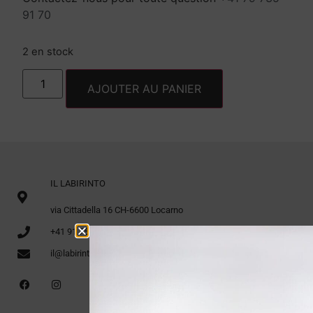
91 70
2 en stock
AJOUTER AU PANIER
IL LABIRINTO
via Cittadella 16 CH-6600 Locarno
+41 91 751 12 60
il@labirinto.ch