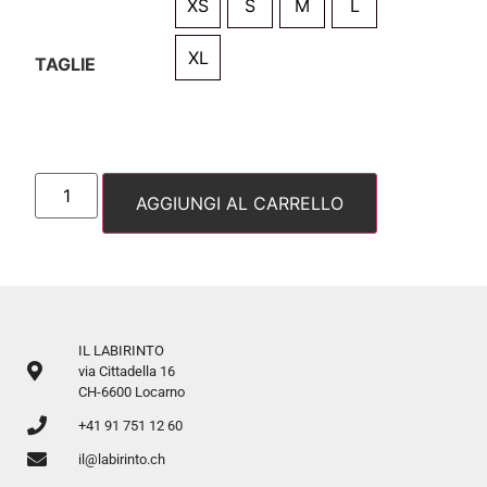
XS
S
M
L
XL
TAGLIE
AGGIUNGI AL CARRELLO
IL LABIRINTO
via Cittadella 16
CH-6600 Locarno
+41 91 751 12 60
il@labirinto.ch