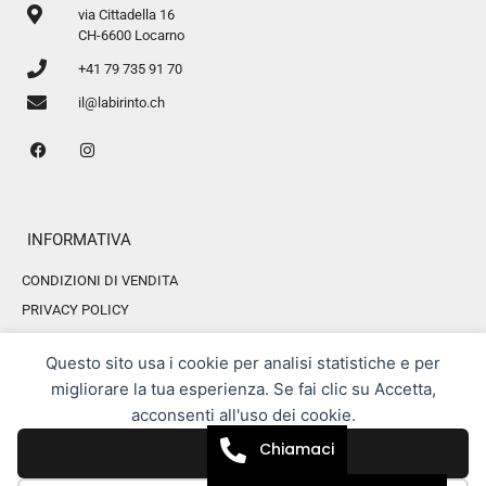
via Cittadella 16
CH-6600 Locarno
+41 79 735 91 70
il@labirinto.ch
INFORMATIVA
CONDIZIONI DI VENDITA
PRIVACY POLICY
COOKIE POLICY
Questo sito usa i cookie per analisi statistiche e per
migliorare la tua esperienza. Se fai clic su Accetta,
acconsenti all'uso dei cookie.
All rights reserved. LABIRINTO.CH
AREA RISERVATA
Webmaster by Swiss Web Studio
Chiamaci
Accetta