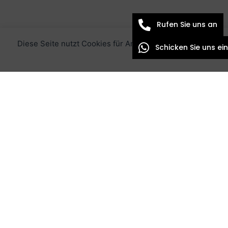
Rufen Sie uns an
Diese Seite nutzt Cookies für Analysen und um dein Erlebn
Schicken Sie uns e