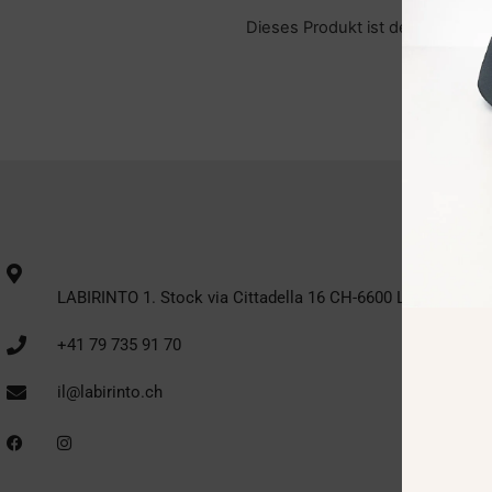
Dieses Produkt ist derzeit nicht 
LABIRINTO 1. Stock via Cittadella 16 CH-6600 Locarno
+41 79 735 91 70
il@labirinto.ch