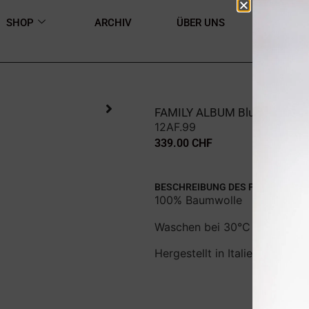
SHOP
ARCHIV
ÜBER UNS
KONTAK
FAMILY ALBUM Bluse
12AF.99
339.00
CHF
BESCHREIBUNG DES PRODUKTS
100% Baumwolle
Waschen bei 30°C
Hergestellt in Italien