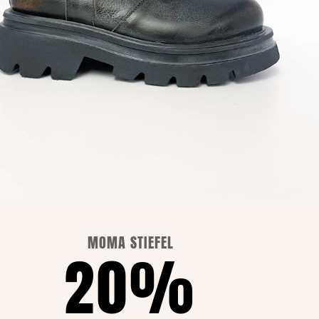
vorrätig und nicht verfügbar.
INFORMATIVER BERICHT
VERKAUFSBEDINGUNGEN
DATENSCHUTZPOLITIK
COOKIE-POLITIK
MOMA STIEFEL
20%