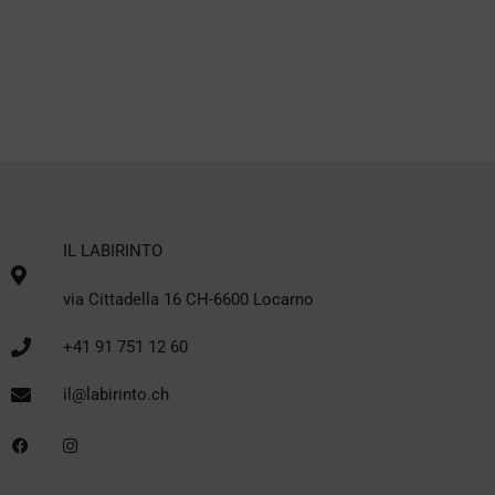
IL LABIRINTO
via Cittadella 16 CH-6600 Locarno
+41 91 751 12 60
il@labirinto.ch