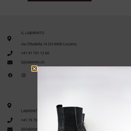
IL LABIRINTO
via Cittadella 16 CH-6600 Locarno
+41 91 751 12 60
il@labirinto.ch
LABIRINTO 1. Stock via Cittadella 16 CH-6600 Locarno
+41 79 735 91 70
il@labirinto.ch