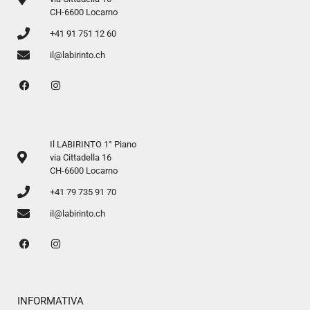
CH-6600 Locarno
+41 91 751 12 60
il@labirinto.ch
Il LABIRINTO 1° Piano
via Cittadella 16
CH-6600 Locarno
+41 79 735 91 70
il@labirinto.ch
INFORMATIVA