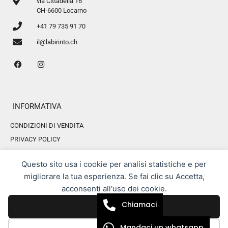
via Cittadella 16
CH-6600 Locarno
+41 79 735 91 70
il@labirinto.ch
INFORMATIVA
CONDIZIONI DI VENDITA
PRIVACY POLICY
COOKIE POLICY
Questo sito usa i cookie per analisi statistiche e per
migliorare la tua esperienza. Se fai clic su Accetta,
acconsenti all'uso dei cookie.
All rights reserved. LABIRINTO.CH
AREA RISERVATA
Webmaster by Swiss Web Studio
Chiamaci
Accetta
Mandaci un whatsapp