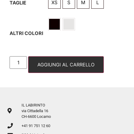
XS
S
M
L
TAGLIE
ALTRI COLORI
AGGIUNGI AL CARRELLO
IL LABIRINTO
via Cittadella 16
CH-6600 Locarno
+41 91 751 12 60