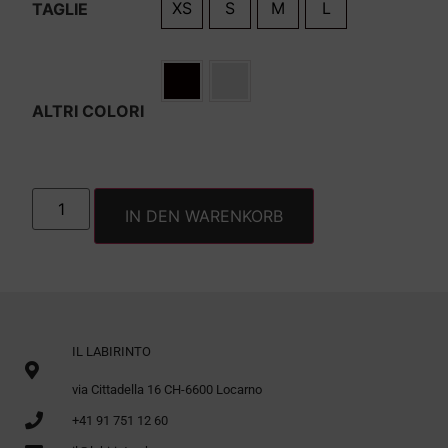
XS
S
M
L
TAGLIE
ALTRI COLORI
IN DEN WARENKORB
IL LABIRINTO
via Cittadella 16 CH-6600 Locarno
+41 91 751 12 60