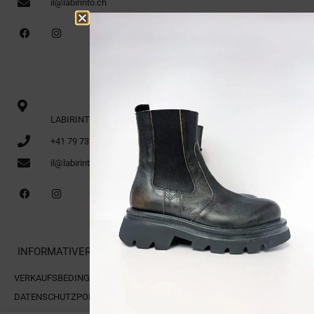
il@labirinto.ch
LABIRINTO 1. Stock via Cittadella 16 CH-6600 Locarno
+41 79 735 91 70
il@labirinto.ch
INFORMATIVER BERICHT
VERKAUFSBEDINGUNGEN
DATENSCHUTZPOLITIK